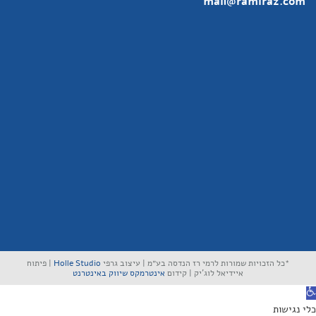
mail@ramiraz.com
*כל הזכויות שמורות לרמי רז הנדסה בע״מ | עיצוב גרפי
Holle Studio
| פיתוח
איידיאל לוג'יק | קידום
אינטרמקס שיווק באינטרנט
תח סרגל נגישות
כלי נגישות