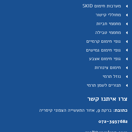
מערכות חימום SKID
מחוללי קיטור
מחממי חביות
מחממי טבילה
גופי חימום קרמיים
גופי חימום גמישים
גופי חימום אצבע
חימום צינורות
נוזל תרמי
תנורים לשמן תרמי
צרו איתנו קשר
כתובת:
ברקת 9, אזור התעשייה הצפוני קיסריה
072-3937682