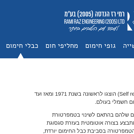
ייה
גופי חימום
מחליפי חום
כבלי חימום
כבלי חימום בעלי יכולת ויסות עצמי (Self regulating heat cables) הוצגו לראשונה בשנת 1971 ומאז ועד
ם חשמלי בעולם.
מום שלהם בהתאם לשינוי בטמפרטורת
תבצע בצורה אוטומטית בעזרת סגסוגת
טמפרטורה בסביבת כבל החימום יורדת,