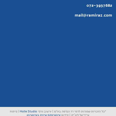
072-3937682
mail@ramiraz.com
*כל הזכויות שמורות לרמי רז הנדסה בע״מ | עיצוב גרפי
Holle Studio
| פיתוח
איידיאל לוג'יק | קידום
אינטרמקס שיווק באינטרנט