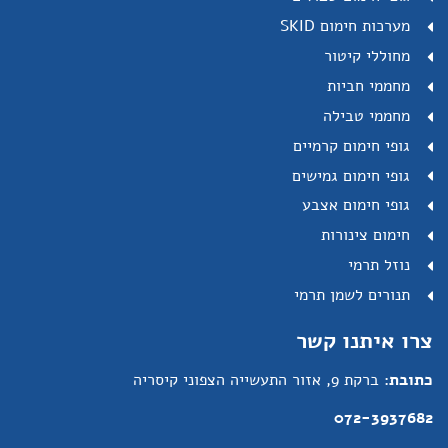
מערכות חימום SKID
מחוללי קיטור
מחממי חביות
מחממי טבילה
גופי חימום קרמיים
גופי חימום גמישים
גופי חימום אצבע
חימום צינורות
נוזל תרמי
תנורים לשמן תרמי
צרו איתנו קשר
כתובת:
ברקת 9, אזור התעשייה הצפוני קיסריה
072-3937682