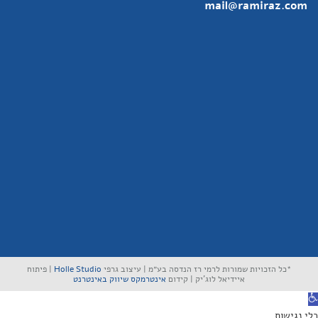
mail@ramiraz.com
*כל הזכויות שמורות לרמי רז הנדסה בע״מ | עיצוב גרפי
Holle Studio
| פיתוח
איידיאל לוג'יק | קידום
אינטרמקס שיווק באינטרנט
תח סרגל נגישות
כלי נגישות