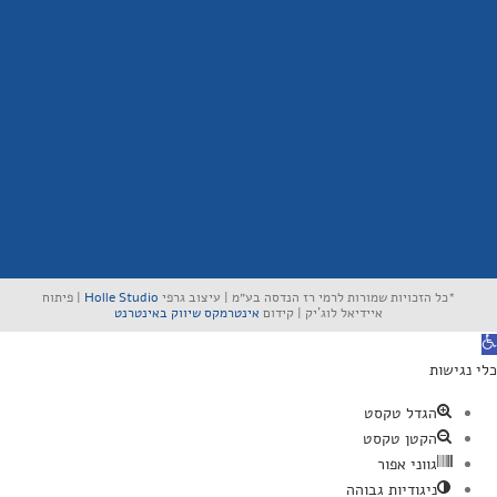
*כל הזכויות שמורות לרמי רז הנדסה בע״מ | עיצוב גרפי
Holle Studio
| פיתוח
איידיאל לוג'יק | קידום
אינטרמקס שיווק באינטרנט
תח סרגל נגישות
כלי נגישות
הגדל טקסט
הקטן טקסט
גווני אפור
ניגודיות גבוהה