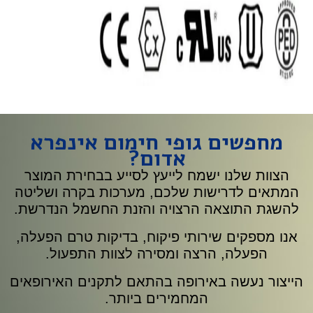
מחפשים גופי חימום אינפרא
אדום?
הצוות שלנו ישמח לייעץ לסייע בבחירת המוצר
המתאים לדרישות שלכם, מערכות בקרה ושליטה
להשגת התוצאה הרצויה והזנת החשמל הנדרשת.
אנו מספקים שירותי פיקוח, בדיקות טרם הפעלה,
הפעלה, הרצה ומסירה לצוות התפעול.
הייצור נעשה באירופה בהתאם לתקנים האירופאים
המחמירים ביותר.